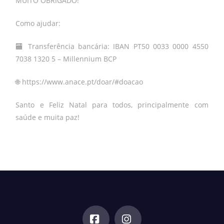
MUITO OBRIGADO!
Como ajudar:
🏧 Transferência bancária: IBAN PT50 0033 0000 4550
7038 1320 5 – Millennium BCP
🌐
https://www.anace.pt/doar/#doacao
Santo e Feliz Natal para todos, principalmente com
saúde e muita paz!