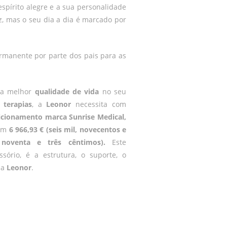
spírito alegre e a sua personalidade
z, mas o seu dia a dia é marcado por
manente por parte dos pais para as
ma melhor
qualidade de vida
no seu
terapias
, a
Leonor
necessita com
icionamento marca Sunrise Medical,
em
6 966,93 € (seis mil, novecentos e
noventa e três cêntimos).
Este
ório, é a estrutura, o suporte, o
 a
Leonor
.