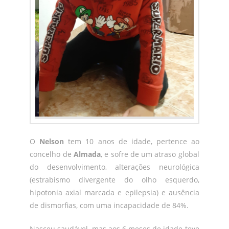
O
Nelson
tem 10 anos de idade, pertence ao
concelho de
Almada
, e sofre de um atraso global
do desenvolvimento, alterações neurológica
(estrabismo divergente do olho esquerdo,
hipotonia axial marcada e epilepsia) e ausência
de dismorfias, com uma incapacidade de 84%.
Nasceu saudável, mas aos 6 meses de idade teve